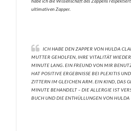
habe ich die Wissenschaft des Zappens respektiert
ultimativen Zapper.
ICH HABE DEN ZAPPER VON HULDA CLARK ETWA EIN JAHR LANG GETESTET. ES HAT MEINER
MUTTER GEHOLFEN, IHRE VITALITÄT WIEDE
MINUTE LANG. EIN FREUND VON MIR BENUT
HAT POSITIVE ERGEBNISSE BEI PLEXITIS 
ZITTERN IM GLEICHEN ARM. EIN KIND, DAS 
MINUTE BEHANDELT – DIE ALLERGIE IST VER
BUCH UND DIE ENTHÜLLUNGEN VON HULDA 