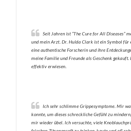
Seit Jahren ist “The Cure for All Diseases” meine medizinische Bibel und Dr. Clark Zapper meine Apotheke
und mein Arzt. Dr. Hulda Clark ist ein Symbol für 
eine authentische Forscherin und ihre Entdeckunge
meine Familie und Freunde als Geschenk gekauft. D
effektiv erwiesen.
Ich sehr schlimme Grippesymptome. Mir war übel und ich hatte Atembeschwerden. Das einzige, was ich tun
konnte, um dieses schreckliche Gefühl zu mindern,
mir wieder übel. Ich versuchte, viele Knoblauchpr
frischen Zitronensaft zu trinken, kaute und aß roh