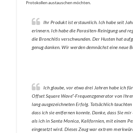
Protokollen austauschen möchten.
Ihr Produkt ist erstaunlich. Ich habe seit Jahren chronische Bronchitis, zu viele, um mich an jede einzelne zu
erinnern. Ich habe die Parasiten-Reinigung und re
die Bronchitis verschwunden. Der Husten hat aufge
genug danken. Wir werden demnächst eine neue Be
Ich glaube, vor etwa drei Jahren habe ich für meine Morgellons-Krankheit einen “Dual Frequency Positive
Offset Square Wave”-Frequenzgenerator von Ihrer 
lang ausgezeichneten Erfolg. Tatsächlich tauchte
dass ich sie entfernen konnte. Danke, dass Sie mi
als ich in Santa Monica, Kalifornien, mit einem 
eingesetzt wird. Dieses Zeug war extrem merkwür