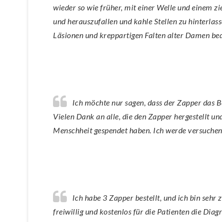
wieder so wie früher, mit einer Welle und einem zi
und herauszufallen und kahle Stellen zu hinterlass
Läsionen und kreppartigen Falten alter Damen bede
Ich möchte nur sagen, dass der Zapper das Beste ist, was mir in Bezug auf meine Gesundheit passiert ist.
Vielen Dank an alle, die den Zapper hergestellt 
Menschheit gespendet haben. Ich werde versuchen,
Ich habe 3 Zapper bestellt, und ich bin sehr zufrieden. Um einige der Schikanen zu unterbinden, haben sie
freiwillig und kostenlos für die Patienten die Dia