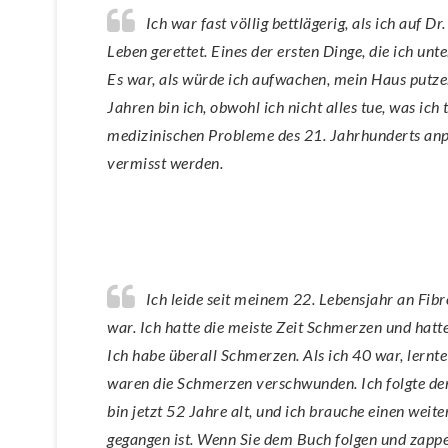
Ich war fast völlig bettlägerig, als ich auf Dr. Clark Buch “The Cure for all Diseases” stieß. Sie hat mir das
Leben gerettet. Eines der ersten Dinge, die ich u
Es war, als würde ich aufwachen, mein Haus putze
Jahren bin ich, obwohl ich nicht alles tue, was ich
medizinischen Probleme des 21. Jahrhunderts anpra
vermisst werden.
Ich leide seit meinem 22. Lebensjahr an Fibromyalgie, nachdem ich jahrelang ein extrem sportlicher Mensch
war. Ich hatte die meiste Zeit Schmerzen und hat
Ich habe überall Schmerzen. Als ich 40 war, lernte
waren die Schmerzen verschwunden. Ich folgte den 
bin jetzt 52 Jahre alt, und ich brauche einen wei
gegangen ist. Wenn Sie dem Buch folgen und zappen