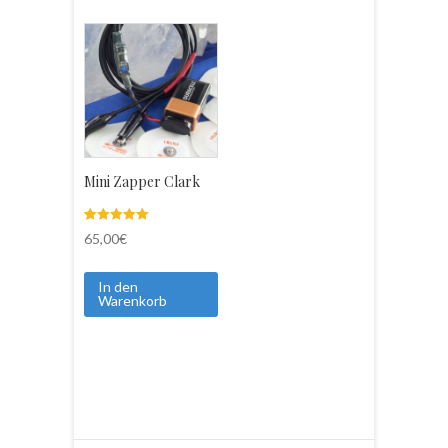
Mini Zapper Clark
Bewertet mit
3
65,00
€
5.00
von 5,
basierend
auf
In den
Kundenbewe
Warenkorb
rtungen