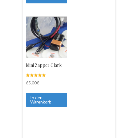
Mini Zapper Clark
Bewertet mit
3
65,00
€
5.00
von 5,
basierend
auf
In den
Kundenbewe
Warenkorb
rtungen